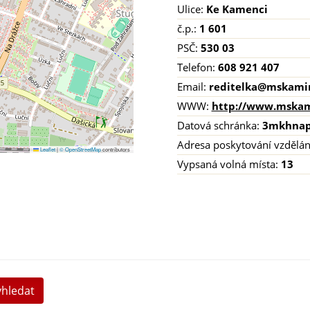
Ulice:
Ke Kamenci
č.p.:
1 601
PSČ:
530 03
Telefon:
608 921 407
Email:
reditelka@mskami
WWW:
http://www.mskam
Datová schránka:
3mkhna
Adresa poskytování vzdělán
Leaflet
|
© OpenStreetMap
contributors
Vypsaná volná místa:
13