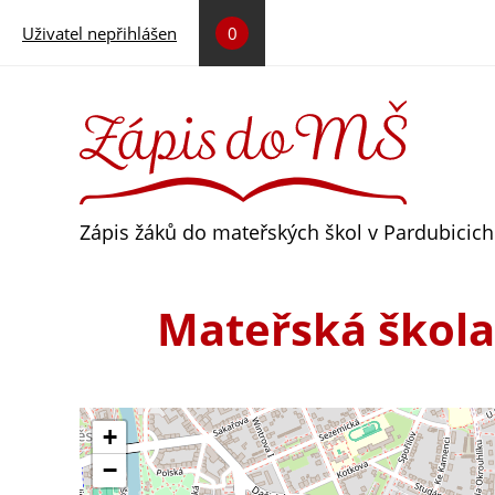
Přejít k hlavnímu obsahu
Uživatel nepřihlášen
0
Zápis žáků do mateřských škol v Pardubicich
Mateřská škola
+
−