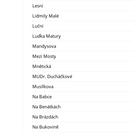
Lesní
Lidmily Malé
Luční
Luďka Matury
Mandysova
Mezi Mosty
Mnětická
MUDr. Ducháčkové
Musílkova
Na Babce
Na Benátkách
Na Brázdách
Na Bukovině