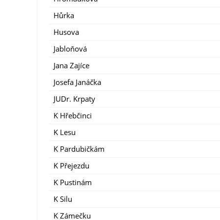
Hůrka
Husova
Jabloňová
Jana Zajíce
Josefa Janáčka
JUDr. Krpaty
K Hřebčinci
K Lesu
K Pardubičkám
K Přejezdu
K Pustinám
K Silu
K Zámečku