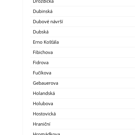
Drozdická
Dubinská
Dubové návrší
Dubská
Erno Košťála
Fibichova
Fidrova
Fučíkova
Gebauerova
Holandská
Holubova
Hostovická
Hraniční
Hromádkova